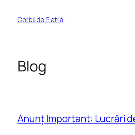
Sari
la
Corbii de Piatră
conținut
Blog
Anunț Important: Lucrări d