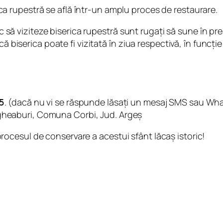
ica rupestră se află într-un amplu proces de restaurare.
sc să viziteze biserica rupestră sunt rugați să sune în pre
că biserica poate fi vizitată în ziua respectivă, în funcți
.
(dacă nu vi se răspunde lăsați un mesaj SMS sau Wh
5
Jgheaburi, Comuna Corbi, Jud. Argeș
procesul de conservare a acestui sfânt lăcaș istoric!