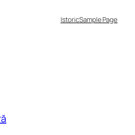
Istoric
Sample Page
ră