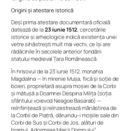
Origini și atestare istorică
Deși prima atestare documentară oficială
datează de la
23 iunie 1512
, cercetările
istorice și arheologice indică existența unei
vetre sihăstrești mult mai vechi, ce își are
rădăcinile în secolele anterior fondării
statului medieval Țara Românească.
În hrisovul de la 23 iunie 1512, monahia
Magdalina — în mirenie Mușa, fiică și soție de
boieri, proprietară asupra moșiei de la Corbi
și mătușă a Doamnei Despina Milița (soția
sfântului voievod Neagoe Basarab) —
reînființează și reînzestrează mănăstirea de
la Corbii de Piatră, dăruindu-i moșiile sale din
Corbi de Sus și Corbi de Jos, alături de
hramul
„Adormirea Maicii Domnului”
.