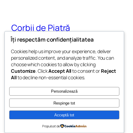
Corbii de Piatră
Îți respectăm confidențialitatea
Ansamblul Monahal și Mănăstirea Rupestră
Corbii de Piatră
Cookies help us improve your experience, deliver
personalized content, and analyze traffic. You can
choose which cookies to allow by clicking
Customize
. Click
Accept All
to consent or
Reject
Blog
Evenimente
All
to decline non-essential cookies.
Despre
Shop
Întrebări frecvente
Modele
Personalizează
Autori
Teme
Respinge tot
Acceptă tot
Twenty Twenty-Five
Proiectat cu
WordPress
Propulsat de