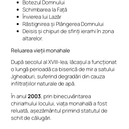
Botezul Domnului
Schimbarea la Față
Învierea lui Lazăr
Răstignirea și Plângerea Domnului
Deisis
și chipuri de sfinți ierarhi în zona
altarelor.
Reluarea vieții monahale
După secolul al XVIII-lea, lăcașul a funcționat
o lungă perioadă ca biserică de mir a satului
Jgheaburi, suferind degradări din cauza
infiltrațiilor naturale de apă.
În anul
2003
, prin binecuvântarea
chiriarhului locului, viața monahală a fost
reluată, așezământul primind statutul de
schit de călugări.