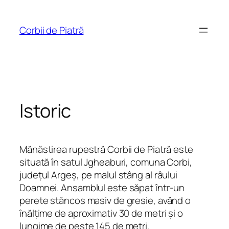
Sari
la
Corbii de Piatră
conținut
Istoric
Mănăstirea rupestră Corbii de Piatră este
situată în satul Jgheaburi, comuna Corbi,
județul Argeș, pe malul stâng al râului
Doamnei. Ansamblul este săpat într-un
perete stâncos masiv de gresie, având o
înălțime de aproximativ 30 de metri și o
lungime de peste 145 de metri.