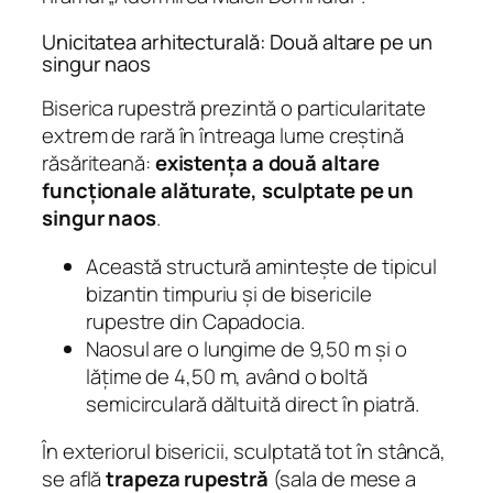
Unicitatea arhitecturală: Două altare pe un
singur naos
Biserica rupestră prezintă o particularitate
extrem de rară în întreaga lume creștină
răsăriteană:
existența a două altare
funcționale alăturate, sculptate pe un
singur naos
.
Această structură amintește de tipicul
bizantin timpuriu și de bisericile
rupestre din Capadocia.
Naosul are o lungime de 9,50 m și o
lățime de 4,50 m, având o boltă
semicirculară dăltuită direct în piatră.
În exteriorul bisericii, sculptată tot în stâncă,
se află
trapeza rupestră
(sala de mese a